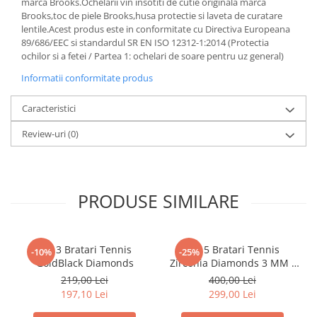
marca Brooks.Ochelarii vin insotiti de cutie originala marca
Brooks,toc de piele Brooks,husa protectie si laveta de curatare
lentile.Acest produs este in conformitate cu Directiva Europeana
89/686/EEC si standardul SR EN ISO 12312-1:2014 (Protectia
ochilor si a fetei / Partea 1: ochelari de soare pentru uz general)
Informatii conformitate produs
Caracteristici
Review-uri
(0)
PRODUSE SIMILARE
Set 3 Bratari Tennis
Set 5 Bratari Tennis
-10%
-25%
GoldBlack Diamonds
Zirconia Diamonds 3 MM /
19.5 CM
219,00 Lei
400,00 Lei
197,10 Lei
299,00 Lei