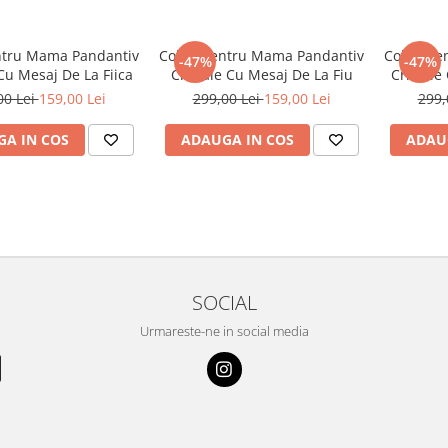
ntru Mama Pandantiv
Colier Pentru Mama Pandantiv
Colier P
-47%
-47%
 Cu Mesaj De La Fiica
Cristale Cu Mesaj De La Fiu
Cristale
00 Lei
159,00 Lei
299,00 Lei
159,00 Lei
299,
A IN COS
ADAUGA IN COS
ADAU
SOCIAL
Urmareste-ne in social media