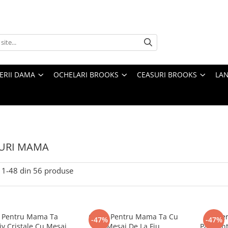
TERII DAMA
OCHELARI BROOKS
CEASURI BROOKS
LAN
URI MAMA
1-
48
din
56
produse
r Pentru Mama Ta
Colier Pentru Mama Ta Cu
Colie
-47%
-47%
v Cristale Cu Mesaj
Mesaj De La Fiu
Pandant