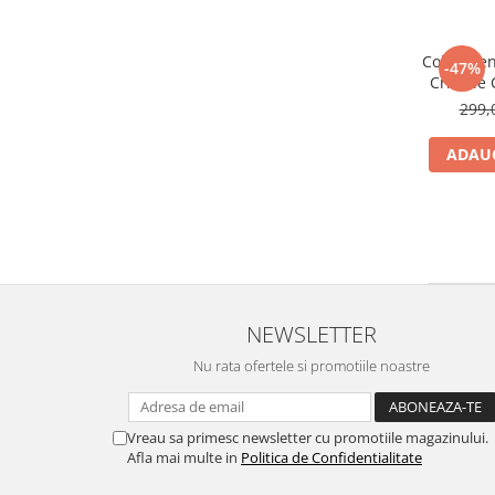
Colier Pe
-47%
Cristale
299,
ADAUG
NEWSLETTER
Nu rata ofertele si promotiile noastre
Vreau sa primesc newsletter cu promotiile magazinului.
Afla mai multe in
Politica de Confidentialitate