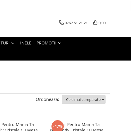
0767 51 21 21
0,00
TURI
INELE
PROMOTII
Ordoneaza:
r Pentru Mama Ta
Colier Pentru Mama Ta
-47%
iv Cristale Cu Mesaj
Pandantiv Cristale Cu Mesaj