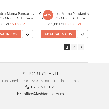
entru Mama Pandantiv
Colier Pentru Mama Pandantiv
-47%
 Cu Mesaj De La Fiica
Cristale Cu Mesaj De La Fiu
00 Lei
159,00 Lei
299,00 Lei
159,00 Lei
GA IN COS
ADAUGA IN COS
1
2
SUPORT CLIENTI
Luni-Vineri - 11:00 - 18:00 | Sambata-Duminica : Inchis.
0767 51 21 21
office@fashionluxury.ro