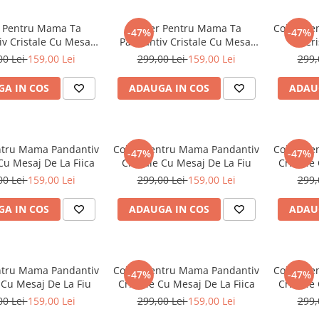
r Pentru Mama Ta
Colier Pentru Mama Ta
Colier P
-47%
-47%
v Cristale Cu Mesaj
Pandantiv Cristale Cu Mesaj
Cr
De la Fiica
De la Fiu
00 Lei
159,00 Lei
299,00 Lei
159,00 Lei
299,
A IN COS
ADAUGA IN COS
ADAU
ntru Mama Pandantiv
Colier Pentru Mama Pandantiv
Colier P
-47%
-47%
 Cu Mesaj De La Fiica
Cristale Cu Mesaj De La Fiu
Cristale
00 Lei
159,00 Lei
299,00 Lei
159,00 Lei
299,
A IN COS
ADAUGA IN COS
ADAU
ntru Mama Pandantiv
Colier Pentru Mama Pandantiv
Colier P
-47%
-47%
 Cu Mesaj De La Fiu
Cristale Cu Mesaj De La Fiica
Cristale
00 Lei
159,00 Lei
299,00 Lei
159,00 Lei
299,