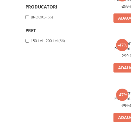
CERCEI
299,
PRODUCATORI
CEASURI DAMA
BROOKS
(56)
ADAUG
PRET
150 Lei - 200 Lei
(56)
Colie
-47%
Pandanti
299,
ADAUG
Colie
-47%
Pandanti
299,
ADAUG