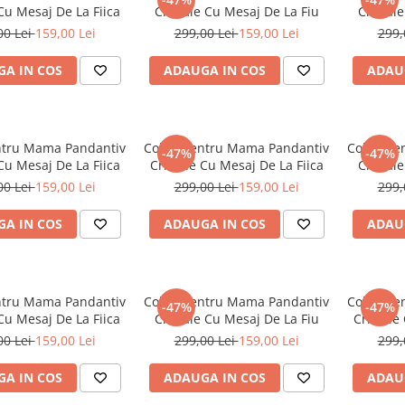
 Cu Mesaj De La Fiica
Cristale Cu Mesaj De La Fiu
Cristal
00 Lei
159,00 Lei
299,00 Lei
159,00 Lei
299,
A IN COS
ADAUGA IN COS
ADAU
ntru Mama Pandantiv
Colier Pentru Mama Pandantiv
Colier P
-47%
-47%
 Cu Mesaj De La Fiica
Cristale Cu Mesaj De La Fiica
Cristal
00 Lei
159,00 Lei
299,00 Lei
159,00 Lei
299,
A IN COS
ADAUGA IN COS
ADAU
ntru Mama Pandantiv
Colier Pentru Mama Pandantiv
Colier P
-47%
-47%
 Cu Mesaj De La Fiica
Cristale Cu Mesaj De La Fiu
Cristale
00 Lei
159,00 Lei
299,00 Lei
159,00 Lei
299,
A IN COS
ADAUGA IN COS
ADAU