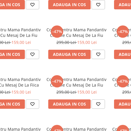
A IN COS
ADAUGA IN COS
ADAU
ntru Mama Pandantiv
Colier Pentru Mama Pandantiv
Colier P
-47%
-47%
 Cu Mesaj De La Fiu
Cristale Cu Mesaj De La Fiu
Cristale
00 Lei
159,00 Lei
299,00 Lei
159,00 Lei
299,
A IN COS
ADAUGA IN COS
ADAU
ntru Mama Pandantiv
Colier Pentru Mama Pandantiv
Colier P
-47%
-47%
 Cu Mesaj De La Fiica
Cristale Cu Mesaj De La Fiu
Cristale
00 Lei
159,00 Lei
299,00 Lei
159,00 Lei
299,
A IN COS
ADAUGA IN COS
ADAU
ntru Mama Pandantiv
Colier Pentru Mama Pandantiv
Colier P
-47%
-47%