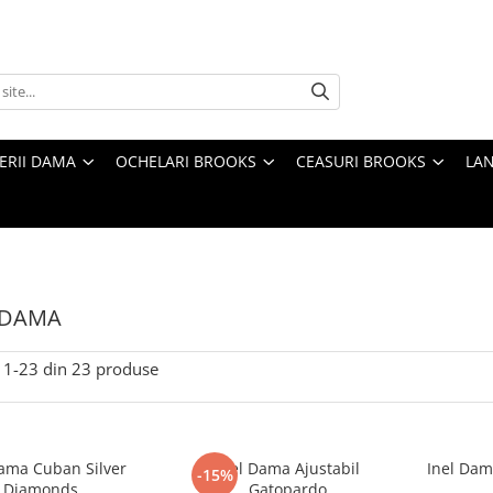
TERII DAMA
OCHELARI BROOKS
CEASURI BROOKS
LAN
 DAMA
1-
23
din
23
produse
Dama Cuban Silver
Inel Dama Ajustabil
Inel Dam
-15%
Diamonds
Gatopardo