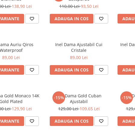
00 Lei
138,90 Lei
110,00 Lei
93,50 Lei
VARIANTE
ADAUGA IN COS
ADAU
Dama Auriu Qiros
Inel Dama Ajustabil Cui
Inel Da
Waterproof
Cristale
89,00 Lei
89,00 Lei
VARIANTE
ADAUGA IN COS
ADAU
ma Gold Monaco 14K
Inel Dama Gold Cuban
Inel 
-15%
-15%
Gold Plated
Ajustabil
00 Lei
129,90 Lei
129,00 Lei
109,65 Lei
129,
VARIANTE
ADAUGA IN COS
ADAU