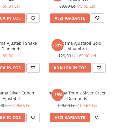
59,00 Lei
89,00 Lei
75,65 Lei
GA IN COS
VEZI VARIANTE
ma Ajustabil Snake
Inel Dama Ajustabil Gold
-30%
Diamonds
Alhambra
89,00 Lei
129,00 Lei
89,90 Lei
GA IN COS
ADAUGA IN COS
Dama Silver Cuban
Inel Dama Tennis Silver Green
-15%
Ajustabil
Diamonds
00 Lei
109,65 Lei
129,00 Lei
109,65 Lei
GA IN COS
VEZI VARIANTE