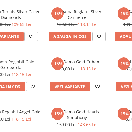
 Tennis Silver Green
Inel Dama Reglabil Silver
Inel D
-15%
-15%
Diamonds
Cantierre
00 Lei
109,65 Lei
139,00 Lei
118,15 Lei
139,
VARIANTE
ADAUGA IN COS
ADAU
ama Reglabil Gold
Inel Dama Gold Cuban
Inel
-15%
-15%
Gatopardo
139,00 Lei
118,15 Lei
139,
00 Lei
118,15 Lei
A IN COS
VEZI VARIANTE
VEZI
 Reglabil Angel Gold
Inel Dama Gold Hearts
Inel D
-15%
-15%
Simphony
00 Lei
118,15 Lei
89,
169,00 Lei
143,65 Lei