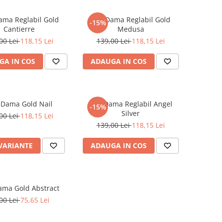
ama Reglabil Gold
Inel Dama Reglabil Gold
-15%
Cantierre
Medusa
00 Lei
118,15 Lei
139,00 Lei
118,15 Lei
GA IN COS
ADAUGA IN COS
 Dama Gold Nail
Inel Dama Reglabil Angel
-15%
Silver
00 Lei
118,15 Lei
139,00 Lei
118,15 Lei
 VARIANTE
ADAUGA IN COS
ama Gold Abstract
00 Lei
75,65 Lei