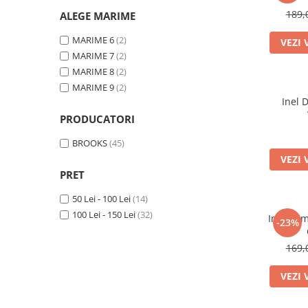
CERCEI
189,
ALEGE MARIME
CEASURI DAMA
MARIME 6
(2)
VEZI 
MARIME 7
(2)
MARIME 8
(2)
MARIME 9
(2)
Inel 
PRODUCATORI
BROOKS
(45)
VEZI 
PRET
50 Lei - 100 Lei
(14)
100 Lei - 150 Lei
(32)
Inel Da
-23%
169,
VEZI 