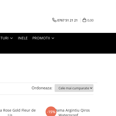
0767 51 21 21
0,00
TURI
INELE
PROMOTII
Ordoneaza:
a Rose Gold Fleur de
Inel Dama Argintiu Qiros
-15%
Lis
Waterproof