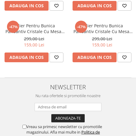
ADAUGA IN COS
ADAUGA IN COS
Colier Pentru Bunica
Colier Pentru Bunica
-47%
-47%
Pandantiv Cristale Cu Mesaj
Pandantiv Cristale Cu Mesaj
De La Nepoata
De La Nepoata
299,00 Lei
299,00 Lei
159,00 Lei
159,00 Lei
ADAUGA IN COS
ADAUGA IN COS
NEWSLETTER
Nu rata ofertele si promotiile noastre
Vreau sa primesc newsletter cu promotiile
magazinului. Afla mai multe in
Politica de