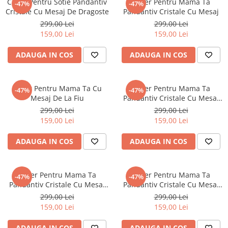
Colier Pentru Sotie Pandantiv
Colier Pentru Mama Ta
-47%
-47%
CERCEI
Cristale Cu Mesaj De Dragoste
Pandantiv Cristale Cu Mesaj
299,00 Lei
299,00 Lei
CEASURI DAMA
159,00 Lei
159,00 Lei
ADAUGA IN COS
ADAUGA IN COS
Colier Pentru Mama Ta Cu
Colier Pentru Mama Ta
-47%
-47%
Mesaj De La Fiu
Pandantiv Cristale Cu Mesaj
De La Fiica
299,00 Lei
299,00 Lei
159,00 Lei
159,00 Lei
ADAUGA IN COS
ADAUGA IN COS
Colier Pentru Mama Ta
Colier Pentru Mama Ta
-47%
-47%
Pandantiv Cristale Cu Mesaj
Pandantiv Cristale Cu Mesaj
De La Fiu
De la Fiica
299,00 Lei
299,00 Lei
159,00 Lei
159,00 Lei
ADAUGA IN COS
ADAUGA IN COS