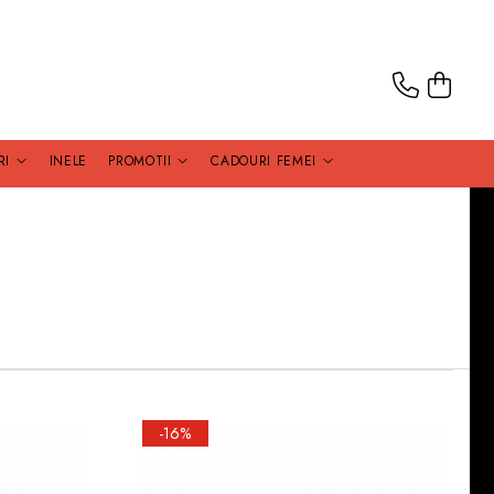
RI
INELE
PROMOTII
CADOURI FEMEI
-16%