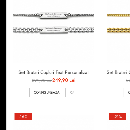
INELE ARGINT
INELE DAMA
CERCEI
CEASURI DAMA
Set Bratari Cupluri Text Personalizat
Set Bratari
249,90 Lei
299,00 Lei
2
CONFIGUREAZA
-16%
-21%