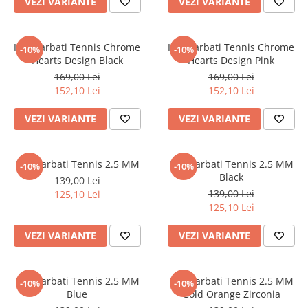
VEZI VARIANTE
VEZI VARIANTE
CERCEI
CEASURI DAMA
Inel Barbati Tennis Chrome
Inel Barbati Tennis Chrome
-10%
-10%
Hearts Design Black
Hearts Design Pink
169,00 Lei
169,00 Lei
152,10 Lei
152,10 Lei
VEZI VARIANTE
VEZI VARIANTE
Inel Barbati Tennis 2.5 MM
Inel Barbati Tennis 2.5 MM
-10%
-10%
Black
139,00 Lei
139,00 Lei
125,10 Lei
125,10 Lei
VEZI VARIANTE
VEZI VARIANTE
Inel Barbati Tennis 2.5 MM
Inel Barbati Tennis 2.5 MM
-10%
-10%
Blue
Gold Orange Zirconia