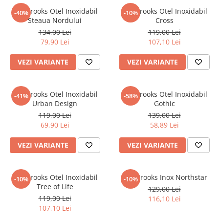
Inel Brooks Otel Inoxidabil
Inel Brooks Otel Inoxidabil
-40%
-10%
Steaua Nordului
Cross
134,00 Lei
119,00 Lei
79,90 Lei
107,10 Lei
VEZI VARIANTE
VEZI VARIANTE
Inel Brooks Otel Inoxidabil
Inel Brooks Otel Inoxidabil
-41%
-58%
Urban Design
Gothic
119,00 Lei
139,00 Lei
69,90 Lei
58,89 Lei
VEZI VARIANTE
VEZI VARIANTE
Inel Brooks Otel Inoxidabil
Inel Brooks Inox Northstar
-10%
-10%
Tree of Life
129,00 Lei
119,00 Lei
116,10 Lei
107,10 Lei