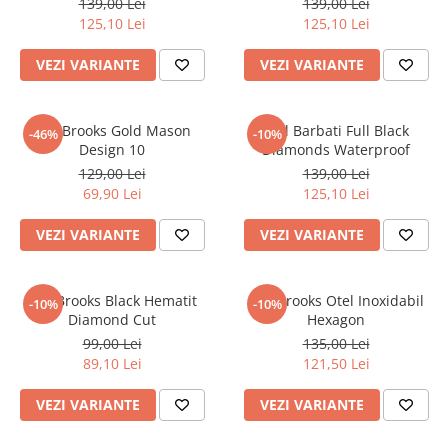
139,00 Lei
139,00 Lei
125,10 Lei
125,10 Lei
VEZI VARIANTE
VEZI VARIANTE
Inel Brooks Gold Mason
Inel Barbati Full Black
-46%
-10%
Design 10
Diamonds Waterproof
129,00 Lei
139,00 Lei
69,90 Lei
125,10 Lei
VEZI VARIANTE
VEZI VARIANTE
Inel Brooks Black Hematit
Inel Brooks Otel Inoxidabil
-10%
-10%
Diamond Cut
Hexagon
99,00 Lei
135,00 Lei
89,10 Lei
121,50 Lei
VEZI VARIANTE
VEZI VARIANTE