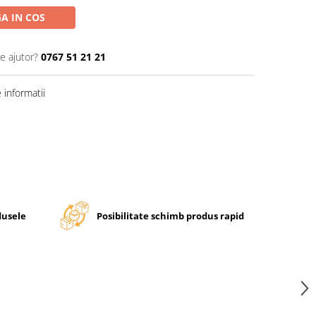
A IN COS
e ajutor?
0767 51 21 21
informatii
dusele
Posibilitate schimb produs rapid