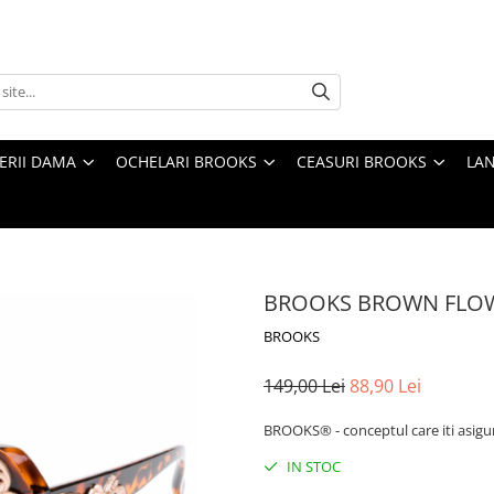
TERII DAMA
OCHELARI BROOKS
CEASURI BROOKS
LAN
BROOKS BROWN FLO
BROOKS
149,00 Lei
88,90 Lei
BROOKS® - conceptul care iti asigur
IN STOC