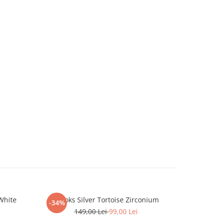
White
Brooks Silver Tortoise Zirconium
Set 3 Brat
-34%
-10%
149,00 Lei
99,00 Lei
2