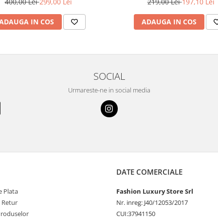
400,00 Lei
299,00 Lei
219,00 Lei
197,10 Lei
ADAUGA IN COS
ADAUGA IN COS
SOCIAL
Urmareste-ne in social media
DATE COMERCIALE
 Plata
Fashion Luxury Store Srl
e Retur
Nr. inreg: J40/12053/2017
Produselor
CUI:37941150