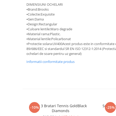
DIMENSIUNI OCHELARI
⦁Brand:Brooks
⦁Colectie:Exquisite
⦁Gen:Dama
⦁Design:Rectangular
⦁Culoare lentile:Maro degrade
⦁Material rama:Plastic.
⦁Material lentile:Policarbonat
⦁Protectie solara:UV400Acest produs este in conformitate
89/686/EEC si standardul SR EN ISO 12312-1:2014 (Protectia o
ochelari de soare pentru uz general)
Informatii conformitate produs
Set 3 Bratari Tennis GoldBlack
Set 5 B
-10%
-25%
Diamonds