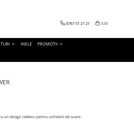
0767 51 21 21
0,00
TURI
INELE
PROMOTII
WER
a un design celebru pentru ochelarii de soare.