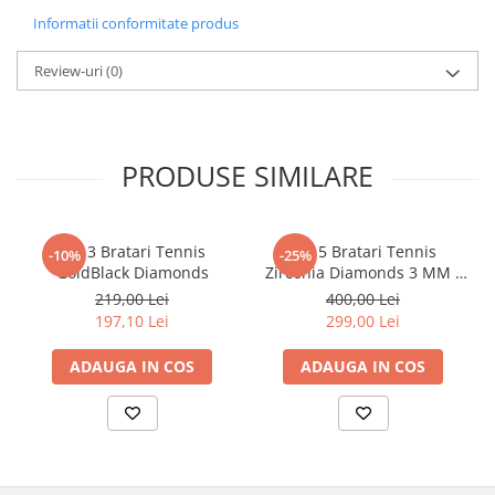
Informatii conformitate produs
Review-uri
(0)
PRODUSE SIMILARE
Set 3 Bratari Tennis
Set 5 Bratari Tennis
-10%
-25%
GoldBlack Diamonds
Zirconia Diamonds 3 MM /
19.5 CM
219,00 Lei
400,00 Lei
197,10 Lei
299,00 Lei
ADAUGA IN COS
ADAUGA IN COS