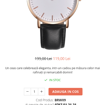
CERCEI
CEASURI DAMA
199,00 Lei
119,00 Lei
Un ceas care celebrează eleganta, intr-un cadou pe măsura celor mai
rafinaţi şi remarcabili domni!
IN STOC
ADAUGA IN COS
Cod Produs:
BRW09
Ai nevoie de ajutor?
0767 51 21 21