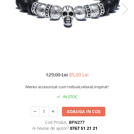
CERCEI
CEASURI DAMA
129,00 Lei
85,00 Lei
Mereu accesorizat cum trebuie,relaxat,inspirat!
IN STOC
ADAUGA IN COS
Cod Produs:
BPN277
Ai nevoie de ajutor?
0767 51 21 21