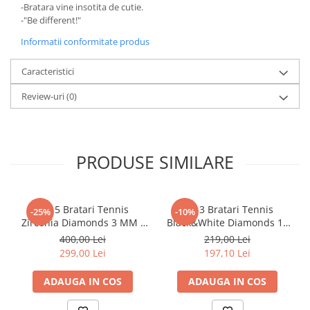
-Bratara vine insotita de cutie.
-"Be different!"
Informatii conformitate produs
Caracteristici
Review-uri
(0)
PRODUSE SIMILARE
Set 5 Bratari Tennis
Set 3 Bratari Tennis
-25%
-10%
Zirconia Diamonds 3 MM /
Black&White Diamonds 19
19.5 CM
CM
400,00 Lei
219,00 Lei
299,00 Lei
197,10 Lei
ADAUGA IN COS
ADAUGA IN COS