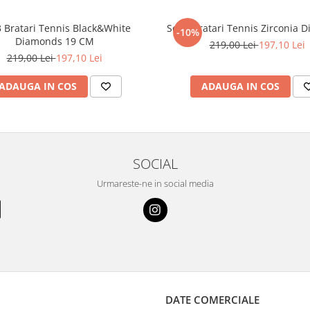
3 Bratari Tennis Black&White
Set 3 Bratari Tennis Zirconia 
-10%
Diamonds 19 CM
219,00 Lei
197,10 Lei
219,00 Lei
197,10 Lei
ADAUGA IN COS
ADAUGA IN COS
SOCIAL
Urmareste-ne in social media
DATE COMERCIALE