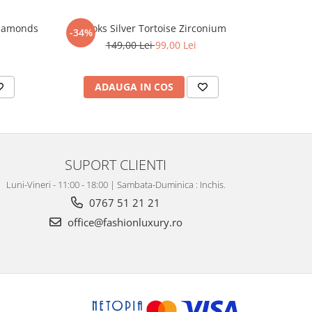
Diamonds
Brooks Silver Tortoise Zirconium
Brat
-34%
-12%
149,00 Lei
99,00 Lei
ADAUGA IN COS
AD
SUPORT CLIENTI
Luni-Vineri - 11:00 - 18:00 | Sambata-Duminica : Inchis.
0767 51 21 21
office@fashionluxury.ro