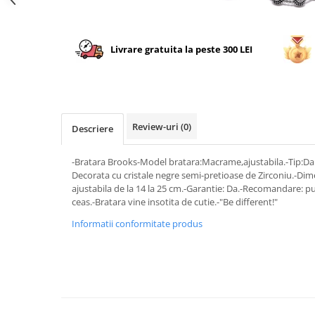
Livrare gratuita la peste 300 LEI
Review-uri
(0)
Descriere
-Bratara Brooks-Model bratara:Macrame,ajustabila.-Tip:Dam
Decorata cu cristale negre semi-pretioase de Zirconiu.-Dim
ajustabila de la 14 la 25 cm.-Garantie: Da.-Recomandare: pu
ceas.-Bratara vine insotita de cutie.-"Be different!"
Informatii conformitate produs