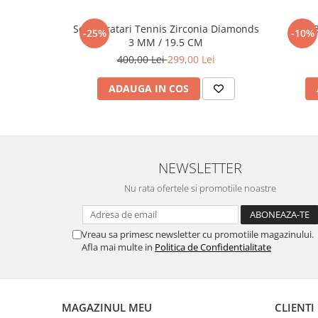
Set 5 Bratari Tennis Zirconia Diamonds
Set 
-25%
-10%
3 MM / 19.5 CM
400,00 Lei
299,00 Lei
ADAUGA IN COS
NEWSLETTER
Nu rata ofertele si promotiile noastre
Vreau sa primesc newsletter cu promotiile magazinului.
Afla mai multe in
Politica de Confidentialitate
MAGAZINUL MEU
CLIENTI