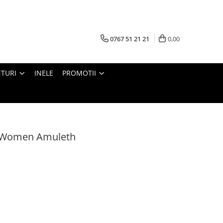
0767 51 21 21
0,00
TURI
INELE
PROMOTII
on Women Amuleth