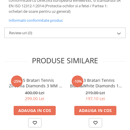
conformitate cu Directiva Europeana 89/686/EEC si standardul SR
EN ISO 12312-1:2014 (Protectia ochilor si a fetei / Partea 1:
ochelari de soare pentru uz general)
Informatii conformitate produs
Review-uri
(0)
PRODUSE SIMILARE
Set 5 Bratari Tennis
Set 3 Bratari Tennis
-25%
-10%
Zirconia Diamonds 3 MM /
Black&White Diamonds 19
19.5 CM
CM
400,00 Lei
219,00 Lei
299,00 Lei
197,10 Lei
ADAUGA IN COS
ADAUGA IN COS