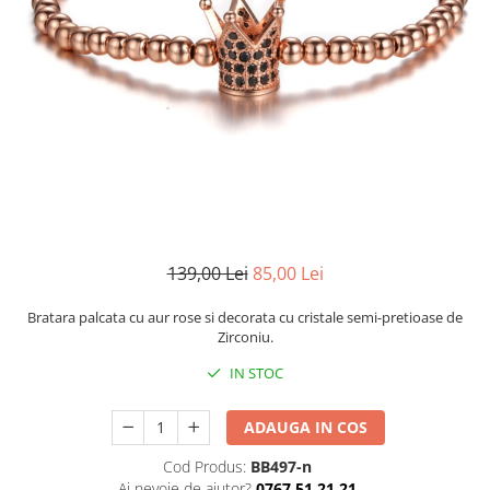
CERCEI
CEASURI DAMA
139,00 Lei
85,00 Lei
Bratara palcata cu aur rose si decorata cu cristale semi-pretioase de
Zirconiu.
IN STOC
ADAUGA IN COS
Cod Produs:
BB497-n
Ai nevoie de ajutor?
0767 51 21 21