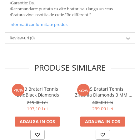
⦁Garantie: Da.
⦁Recomandare: purtata cu alte bratari sau langa un ceas.
⦁Bratara vine insotita de cutie."Be different!"
Informatii conformitate produs
Review-uri
(0)
PRODUSE SIMILARE
Set 3 Bratari Tennis
Set 5 Bratari Tennis
-10%
-25%
GoldBlack Diamonds
Zirconia Diamonds 3 MM /
19.5 CM
219,00 Lei
400,00 Lei
197,10 Lei
299,00 Lei
ADAUGA IN COS
ADAUGA IN COS