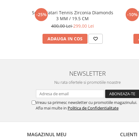
Set 5 Bratari Tennis Zirconia Diamonds
Set 
-25%
-10%
3 MM / 19.5 CM
400,00 Lei
299,00 Lei
ADAUGA IN COS
NEWSLETTER
Nu rata ofertele si promotiile noastre
Vreau sa primesc newsletter cu promotiile magazinului.
Afla mai multe in
Politica de Confidentialitate
MAGAZINUL MEU
CLIENTI