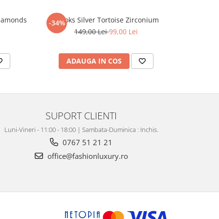
Diamonds
Brooks Silver Tortoise Zirconium
Brat
-34%
-12%
149,00 Lei
99,00 Lei
ADAUGA IN COS
AD
SUPORT CLIENTI
Luni-Vineri - 11:00 - 18:00 | Sambata-Duminica : Inchis.
0767 51 21 21
office@fashionluxury.ro