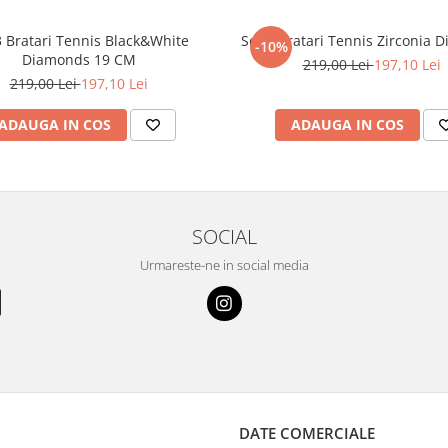
3 Bratari Tennis Black&White
Set 3 Bratari Tennis Zirconia 
-10%
Diamonds 19 CM
219,00 Lei
197,10 Lei
219,00 Lei
197,10 Lei
ADAUGA IN COS
ADAUGA IN COS
SOCIAL
Urmareste-ne in social media
DATE COMERCIALE