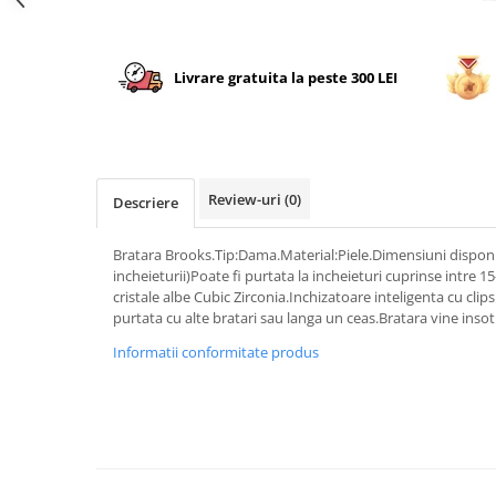
Livrare gratuita la peste 300 LEI
Review-uri
(0)
Descriere
Bratara Brooks.Tip:Dama.Material:Piele.Dimensiuni disponi
incheieturii)Poate fi purtata la incheieturi cuprinse intre 
cristale albe Cubic Zirconia.Inchizatoare inteligenta cu cl
purtata cu alte bratari sau langa un ceas.Bratara vine insoti
Informatii conformitate produs