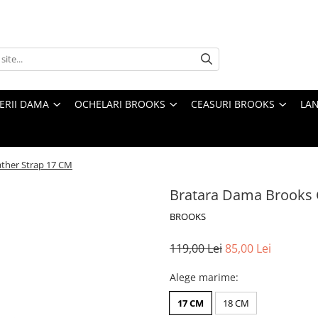
TERII DAMA
OCHELARI BROOKS
CEASURI BROOKS
LAN
ther Strap 17 CM
Bratara Dama Brooks 
BROOKS
119,00 Lei
85,00 Lei
Alege marime
:
17 CM
18 CM