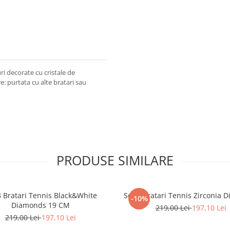
i decorate cu cristale de
: purtata cu alte bratari sau
PRODUSE SIMILARE
3 Bratari Tennis Black&White
Set 3 Bratari Tennis Zirconia 
-10%
Diamonds 19 CM
219,00 Lei
197,10 Lei
219,00 Lei
197,10 Lei