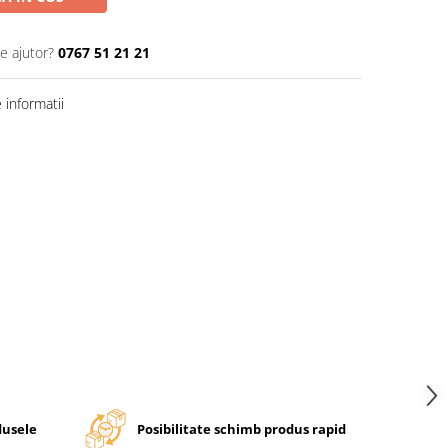
e ajutor?
0767 51 21 21
informatii
dusele
Posibilitate schimb produs rapid