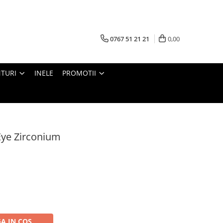
0767 51 21 21
0,00
TURI
INELE
PROMOTII
Eye Zirconium
A IN COS