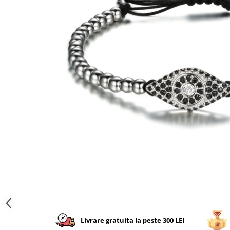
CERCEI
CEASURI DAMA
Livrare gratuita la peste 300 LEI