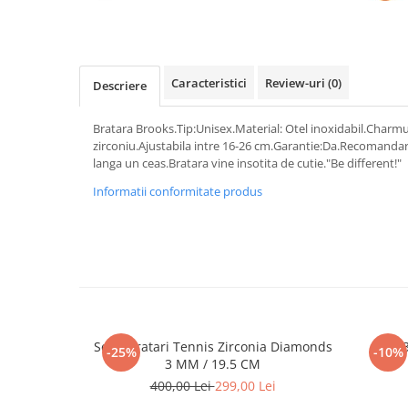
Caracteristici
Review-uri
(0)
Descriere
Bratara Brooks.Tip:Unisex.Material: Otel inoxidabil.Charmur
zirconiu.Ajustabila intre 16-26 cm.Garantie:Da.Recomandare
langa un ceas.Bratara vine insotita de cutie."Be different!"
Informatii conformitate produs
Set 5 Bratari Tennis Zirconia Diamonds
Set 
-25%
-10%
3 MM / 19.5 CM
400,00 Lei
299,00 Lei