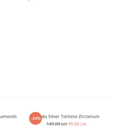
Diamonds
Brooks Silver Tortoise Zirconium
Brat
-34%
-12%
149,00 Lei
99,00 Lei