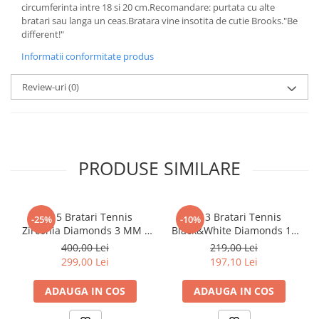
circumferinta intre 18 si 20 cm.Recomandare: purtata cu alte
bratari sau langa un ceas.Bratara vine insotita de cutie Brooks."Be
different!"
Informatii conformitate produs
Review-uri
(0)
PRODUSE SIMILARE
Set 5 Bratari Tennis
Set 3 Bratari Tennis
-25%
-10%
Zirconia Diamonds 3 MM /
Black&White Diamonds 19
19.5 CM
CM
400,00 Lei
219,00 Lei
299,00 Lei
197,10 Lei
ADAUGA IN COS
ADAUGA IN COS