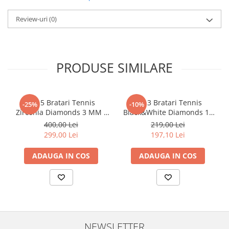
Review-uri
(0)
PRODUSE SIMILARE
Set 5 Bratari Tennis
Set 3 Bratari Tennis
-25%
-10%
Zirconia Diamonds 3 MM /
Black&White Diamonds 19
19.5 CM
CM
400,00 Lei
219,00 Lei
299,00 Lei
197,10 Lei
ADAUGA IN COS
ADAUGA IN COS
NEWSLETTER