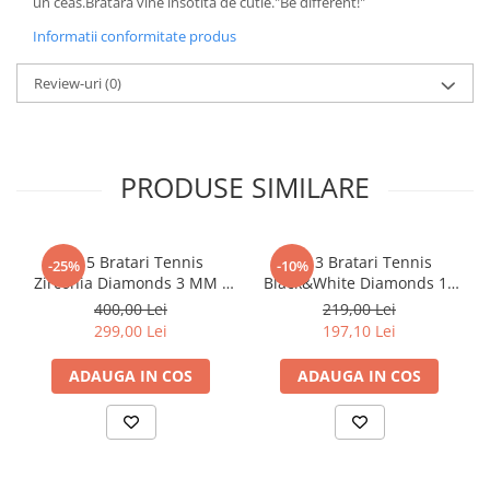
un ceas.Bratara vine insotita de cutie."Be different!"
Informatii conformitate produs
Review-uri
(0)
PRODUSE SIMILARE
Set 5 Bratari Tennis
Set 3 Bratari Tennis
-25%
-10%
Zirconia Diamonds 3 MM /
Black&White Diamonds 19
19.5 CM
CM
400,00 Lei
219,00 Lei
299,00 Lei
197,10 Lei
ADAUGA IN COS
ADAUGA IN COS