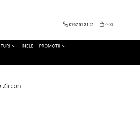
0767 51 21 21
0,00
TURI
INELE
PROMOTII
e Zircon