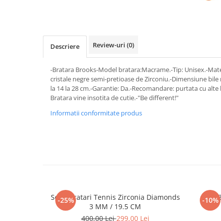
Review-uri
(0)
Descriere
-Bratara Brooks-Model bratara:Macrame.-Tip: Unisex.-Mater
cristale negre semi-pretioase de Zirconiu.-Dimensiune bile
la 14 la 28 cm.-Garantie: Da.-Recomandare: purtata cu alte 
Bratara vine insotita de cutie.-"Be different!"
Informatii conformitate produs
Set 5 Bratari Tennis Zirconia Diamonds
Set 
-25%
-10%
3 MM / 19.5 CM
400,00 Lei
299,00 Lei