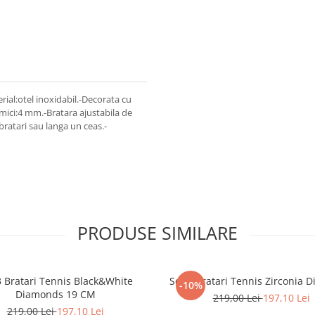
ial:otel inoxidabil.-Decorata cu
 mici:4 mm.-Bratara ajustabila de
bratari sau langa un ceas.-
PRODUSE SIMILARE
3 Bratari Tennis Black&White
Set 3 Bratari Tennis Zirconia 
-10%
Diamonds 19 CM
219,00 Lei
197,10 Lei
219,00 Lei
197,10 Lei