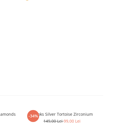
Diamonds
Brooks Silver Tortoise Zirconium
Brat
-34%
-12%
149,00 Lei
99,00 Lei