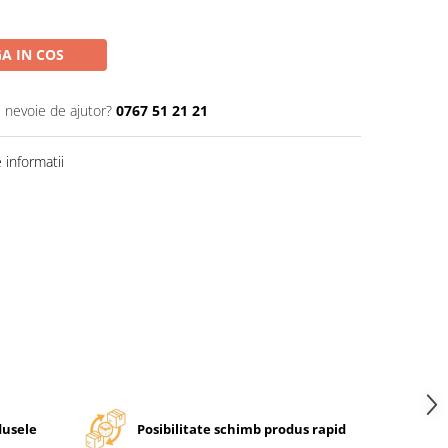
A IN COS
i nevoie de ajutor?
0767 51 21 21
informatii
dusele
Posibilitate schimb produs rapid