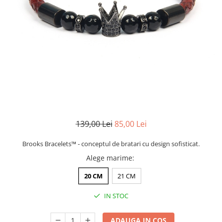
CERCEI
CEASURI DAMA
139,00 Lei
85,00 Lei
Brooks Bracelets™ - conceptul de bratari cu design sofisticat.
Alege marime
:
20 CM
21 CM
IN STOC
ADAUGA IN COS