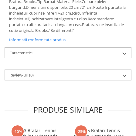
Bratara Brooks.Tip:Barbat.Material:Piele.Culoare piele:
burgund.Dimensiuni disponibile: 20 cm /21 cm.Poate fi purtata la
incheieturi cuprinse intre 17-21 cm.(circumferinta
incheieturii)Inchizatoare inteligenta cu clips.Recomandare:
purtata cu alte bratari sau langa un ceas.Bratara vine insotita de
cutie originala Brooks."Be different!"
Informatii conformitate produs
Caracteristici
Review-uri
(0)
PRODUSE SIMILARE
Set 3 Bratari Tennis
Set 5 Bratari Tennis
-10%
-25%