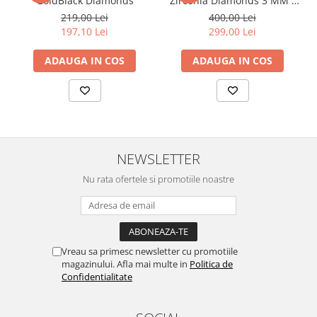
GoldBlack Diamonds
Zirconia Diamonds 3 MM /
19.5 CM
219,00 Lei
400,00 Lei
197,10 Lei
299,00 Lei
ADAUGA IN COS
ADAUGA IN COS
NEWSLETTER
Nu rata ofertele si promotiile noastre
Vreau sa primesc newsletter cu promotiile
magazinului. Afla mai multe in
Politica de
Confidentialitate