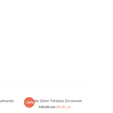
Diamonds
Brooks Silver Tortoise Zirconium
Brat
-34%
-12%
149,00 Lei
99,00 Lei