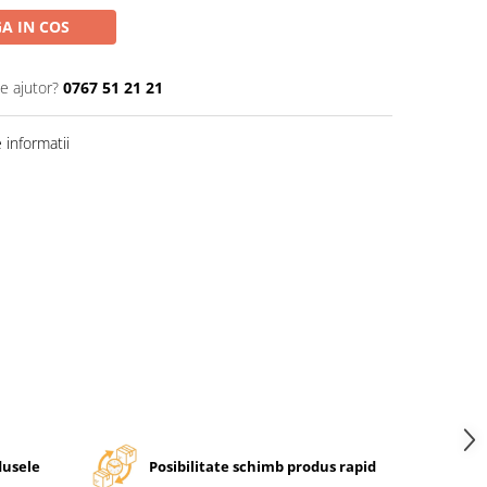
A IN COS
e ajutor?
0767 51 21 21
informatii
dusele
Posibilitate schimb produs rapid