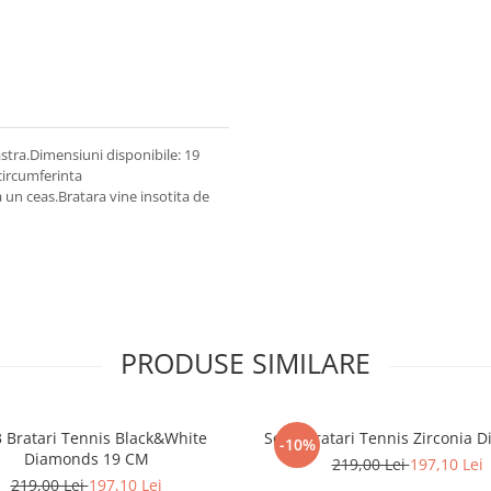
astra.Dimensiuni disponibile: 19
(circumferinta
 un ceas.Bratara vine insotita de
PRODUSE SIMILARE
3 Bratari Tennis Black&White
Set 3 Bratari Tennis Zirconia 
-10%
Diamonds 19 CM
219,00 Lei
197,10 Lei
219,00 Lei
197,10 Lei