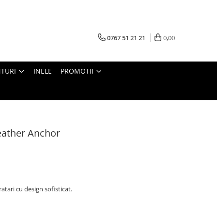
0767 51 21 21
0,00
TURI
INELE
PROMOTII
eather Anchor
tari cu design sofisticat.