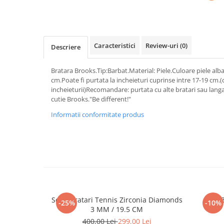
Caracteristici
Review-uri
(0)
Descriere
Bratara Brooks.Tip:Barbat.Material: Piele.Culoare piele alb
cm.Poate fi purtata la incheieturi cuprinse intre 17-19 cm.
incheieturii)Recomandare: purtata cu alte bratari sau langa
cutie Brooks."Be different!"
Informatii conformitate produs
Set 5 Bratari Tennis Zirconia Diamonds
Set 
-25%
-10%
3 MM / 19.5 CM
400,00 Lei
299,00 Lei