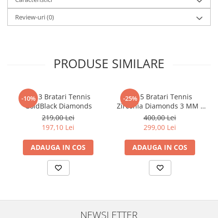
Review-uri
(0)
PRODUSE SIMILARE
Set 3 Bratari Tennis
Set 5 Bratari Tennis
-10%
-25%
GoldBlack Diamonds
Zirconia Diamonds 3 MM /
19.5 CM
219,00 Lei
400,00 Lei
197,10 Lei
299,00 Lei
ADAUGA IN COS
ADAUGA IN COS
NEWSLETTER