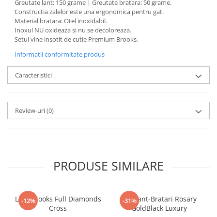
Greutate lant: 150 grame | Greutate bratara: 50 grame.
Constructia zalelor este una ergonomica pentru gat.
Material bratara: Otel inoxidabil.
Inoxul NU oxideaza si nu se decoloreaza.
Setul vine insotit de cutie Premium Brooks.
Informatii conformitate produs
Caracteristici
Review-uri
(0)
PRODUSE SIMILARE
Lant Brooks Full Diamonds
Set Lant-Bratari Rosary
-12%
-31%
Cross
GoldBlack Luxury