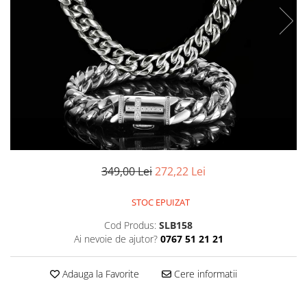
CERCEI
CEASURI DAMA
349,00 Lei
272,22 Lei
STOC EPUIZAT
Cod Produs:
SLB158
Ai nevoie de ajutor?
0767 51 21 21
Adauga la Favorite
Cere informatii