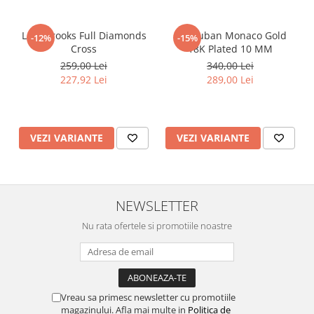
Lant Brooks Full Diamonds
Set Cuban Monaco Gold
-12%
-15%
Cross
18K Plated 10 MM
259,00 Lei
340,00 Lei
227,92 Lei
289,00 Lei
VEZI VARIANTE
VEZI VARIANTE
NEWSLETTER
Nu rata ofertele si promotiile noastre
Vreau sa primesc newsletter cu promotiile
magazinului. Afla mai multe in
Politica de