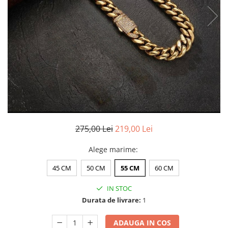
CERCEI
CEASURI DAMA
275,00 Lei
219,00 Lei
Alege marime
:
45 CM
50 CM
55 CM
60 CM
IN STOC
Durata de livrare:
1
ADAUGA IN COS