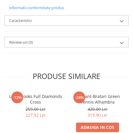
Informatii conformitate produs
Caracteristici
Review-uri
(0)
PRODUSE SIMILARE
Lant Brooks Full Diamonds
Set Lant-Bratari Green
-12%
-24%
Cross
Tennis Alhambra
259,00 Lei
420,00 Lei
227,92 Lei
319,90 Lei
ADAUGA IN COS