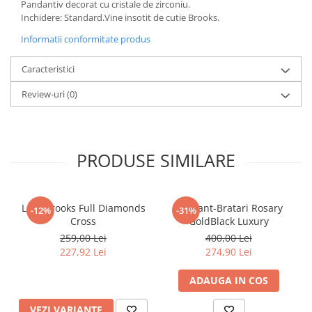
Pandantiv decorat cu cristale de zirconiu.
Inchidere: Standard.Vine insotit de cutie Brooks.
Informatii conformitate produs
Caracteristici
Review-uri
(0)
PRODUSE SIMILARE
Lant Brooks Full Diamonds
Set Lant-Bratari Rosary
-12%
-31%
Cross
GoldBlack Luxury
259,00 Lei
400,00 Lei
227,92 Lei
274,90 Lei
ADAUGA IN COS
VEZI VARIANTE