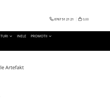
0767 51 21 21
0,00
TURI
INELE
PROMOTII
le Artefakt
.