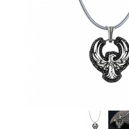
CERCEI
CEASURI DAMA