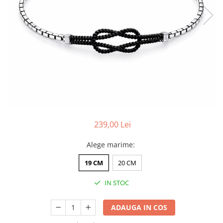
CERCEI
CEASURI DAMA
239,00 Lei
Alege marime
:
19 CM
20 CM
IN STOC
ADAUGA IN COS