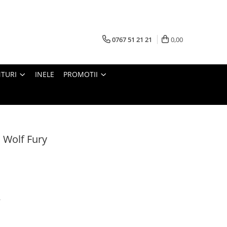
0767 51 21 21
0,00
TURI
INELE
PROMOTII
 Wolf Fury
.