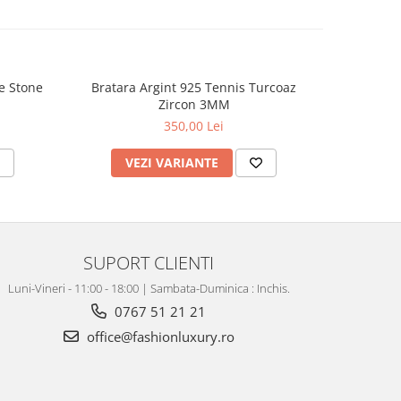
e Stone
Bratara Argint 925 Tennis Turcoaz
Bratara A
Zircon 3MM
350,00 Lei
VEZI VARIANTE
V
SUPORT CLIENTI
Luni-Vineri - 11:00 - 18:00 | Sambata-Duminica : Inchis.
0767 51 21 21
office@fashionluxury.ro