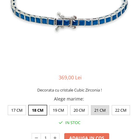
CERCEI
CEASURI DAMA
369,00 Lei
Decorata cu cristale Cubic Zirconia !
Alege marime
:
17 CM
18 CM
19 CM
20 CM
21 CM
22 CM
IN STOC
ADAUGA IN COS