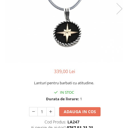
CERCEI
CEASURI DAMA
339,00 Lei
Lanturi pentru barbati cu atitudine.
IN STOC
Durata de livrare:
1
ADAUGA IN COS
Cod Produs:
LA247
Ai nevoie de ajutor?
0767 51 21 21