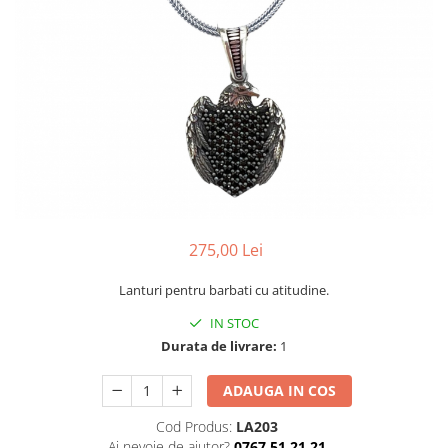
CERCEI
CEASURI DAMA
275,00 Lei
Lanturi pentru barbati cu atitudine.
IN STOC
Durata de livrare:
1
ADAUGA IN COS
Cod Produs:
LA203
Ai nevoie de ajutor?
0767 51 21 21