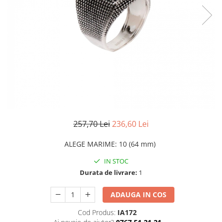
CERCEI
CEASURI DAMA
257,70 Lei
236,60 Lei
ALEGE MARIME
:
10 (64 mm)
IN STOC
Durata de livrare:
1
ADAUGA IN COS
Cod Produs:
IA172