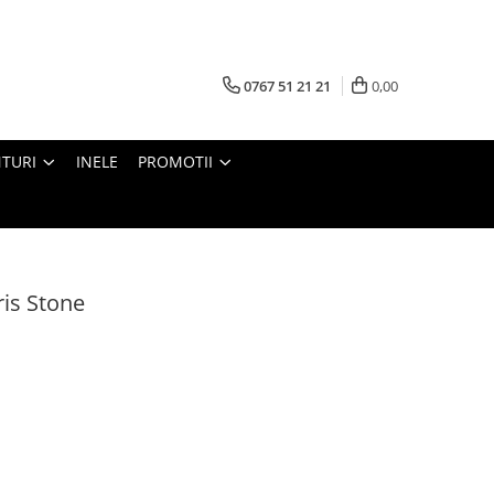
0767 51 21 21
0,00
TURI
INELE
PROMOTII
ris Stone