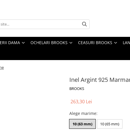
TERII DAMA
OCHELARI BROOKS
CEASURI BROOKS
LAN
one
Inel Argint 925 Marma
BROOKS
263,30 Lei
Alege marime
:
10 (63 mm)
10 (65 mm)