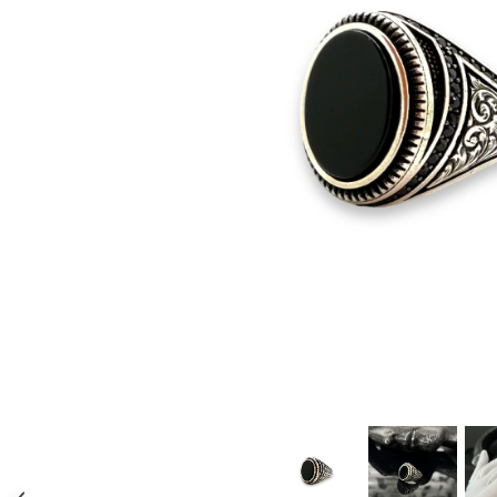
CERCEI
CEASURI DAMA