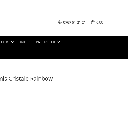
0767 51 21 21
0,00
TURI
INELE
PROMOTII
nis Cristale Rainbow