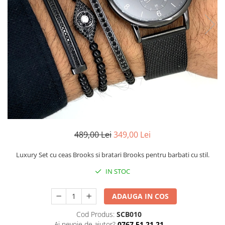
CERCEI
CEASURI DAMA
489,00 Lei
349,00 Lei
Luxury Set cu ceas Brooks si bratari Brooks pentru barbati cu stil.
IN STOC
ADAUGA IN COS
Cod Produs:
SCB010
Ai nevoie de ajutor?
0767 51 21 21