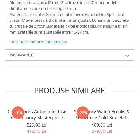
Dimensiune carcasa:42 mm.Grosime carcasa:7 mm (model
slim)Latime curea la telescop:20 mm
Material curea: otel.Geam:Cristal mineral.Functii: Ora.Specificatii
bratari Model bratari: 3 x Bratari snur ajustabil.Charmuri decorate
cu cristale de Zirconiu.Material : otel inoxidabil.Dimensiune bile:4
mm.Bratarile sunt ajustabile intre 16-27 cm.
Informatii conformitate produs
Review-uri
(0)
PRODUSE SIMILARE
Ceas Brooks Automatic Rose
Set Luxury Watch Brooks &
-10%
-22%
Gold Luxury Masterpiece
Set 3 Rose Gold Bracelets
529,00 Lei
489,00 Lei
476,10 Lei
379,00 Lei