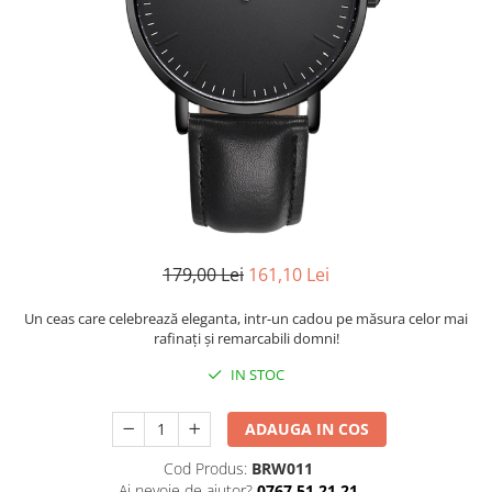
CERCEI
CEASURI DAMA
179,00 Lei
161,10 Lei
Un ceas care celebrează eleganta, intr-un cadou pe măsura celor mai
rafinaţi şi remarcabili domni!
IN STOC
ADAUGA IN COS
Cod Produs:
BRW011
Ai nevoie de ajutor?
0767 51 21 21