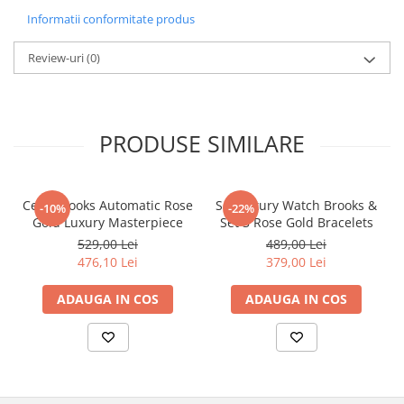
Informatii conformitate produs
Review-uri
(0)
PRODUSE SIMILARE
Ceas Brooks Automatic Rose
Set Luxury Watch Brooks &
-10%
-22%
Gold Luxury Masterpiece
Set 3 Rose Gold Bracelets
529,00 Lei
489,00 Lei
476,10 Lei
379,00 Lei
ADAUGA IN COS
ADAUGA IN COS