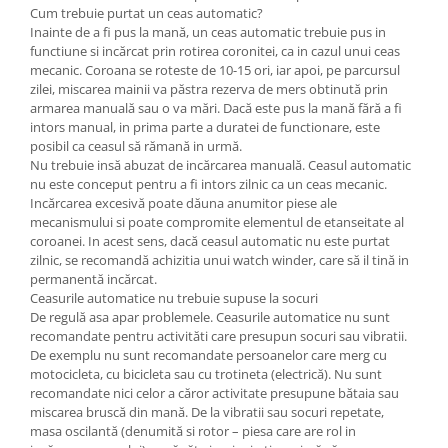
Cum trebuie purtat un ceas automatic?
Inainte de a fi pus la mană, un ceas automatic trebuie pus in
functiune si incărcat prin rotirea coronitei, ca in cazul unui ceas
mecanic. Coroana se roteste de 10-15 ori, iar apoi, pe parcursul
zilei, miscarea mainii va păstra rezerva de mers obtinută prin
armarea manuală sau o va mări. Dacă este pus la mană fără a fi
intors manual, in prima parte a duratei de functionare, este
posibil ca ceasul să rămană in urmă.
Nu trebuie insă abuzat de incărcarea manuală. Ceasul automatic
nu este conceput pentru a fi intors zilnic ca un ceas mecanic.
Incărcarea excesivă poate dăuna anumitor piese ale
mecanismului si poate compromite elementul de etanseitate al
coroanei. In acest sens, dacă ceasul automatic nu este purtat
zilnic, se recomandă achizitia unui watch winder, care să il tină in
permanentă incărcat.
Ceasurile automatice nu trebuie supuse la socuri
De regulă asa apar problemele. Ceasurile automatice nu sunt
recomandate pentru activităti care presupun socuri sau vibratii.
De exemplu nu sunt recomandate persoanelor care merg cu
motocicleta, cu bicicleta sau cu trotineta (electrică). Nu sunt
recomandate nici celor a căror activitate presupune bătaia sau
miscarea bruscă din mană. De la vibratii sau socuri repetate,
masa oscilantă (denumită si rotor – piesa care are rol in