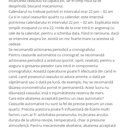
incărcarea ceasului) va căpăta joc, iar in timp riscă să se
desprindă, blocand mecanismul.
Calendarul nu trebuie potrivit in intervalul orar 22 pm – 02 am
Ca si in cazul ceasurilor quartz cu calendar, este interzisă
potrivirea calendarului in intervalul 22 pm – 02 am. Explicatia este
simplă: incepand cu ora 22, rotile de la orar intră in angrenaj cu
cele de la calendar, pentru a schimba data. Fiind in tensiune, dacă
se intervine asupra lor, există un risc foarte mare ca acestea să
cedeze.
Se recomandă actionarea periodică a cronografului
Pentru ceasurile automatice cu cronograf, se recomandă
actionarea periodică a acestuia (pornit, oprit, resetat), pentru a
asigura si gresarea pieselor care intră in componenta
cronografului. Această operatiune poate fi efectuată din cand in
cand, cand posesorul ceasului isi aduce aminte, o dată pe
săptămană sau o dată pe lună, de exemplu. Nu se recomandă
lăsarea cronometrului pornit in permanentă. Acest lucru nu
dăunează ceasului, insă ii injumătăteste rezerva de mers.
Care este abaterea acceptată pentru un ceas automatic?
Ceasurile automatice nu sunt la fel de precise precum un ceas
quartz. Precizia acestora poate fi influentată de foarte multi
factori, cum ar fi: activitatea posesorului, incărcarea arcului,
durata de la ultima revizie, temperatură, chiar si presiune
atmosferică. Pentru mecanismele elvetiene, abaterea acceptată