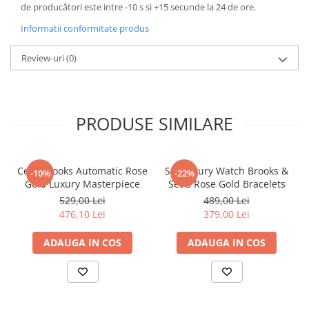
de producători este intre -10 s si +15 secunde la 24 de ore.
Informatii conformitate produs
Review-uri
(0)
PRODUSE SIMILARE
Ceas Brooks Automatic Rose
Set Luxury Watch Brooks &
-10%
-22%
Gold Luxury Masterpiece
Set 3 Rose Gold Bracelets
529,00 Lei
489,00 Lei
476,10 Lei
379,00 Lei
ADAUGA IN COS
ADAUGA IN COS