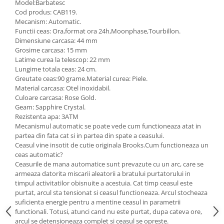
Model:Barbatesc
Cod produs: CAB119.
Mecanism: Automatic.
Functii ceas: Ora,format ora 24h,Moonphase,Tourbillon.
Dimensiune carcasa: 44 mm
Grosime carcasa: 15 mm
Latime curea la telescop: 22 mm
Lungime totala ceas: 24 cm.
Greutate ceas:90 grame.Material curea: Piele.
Material carcasa: Otel inoxidabil.
Culoare carcasa: Rose Gold.
Geam: Sapphire Crystal.
Rezistenta apa: 3ATM
Mecanismul automatic se poate vede cum functioneaza atat in
partea din fata cat si in partea din spate a ceasului.
Ceasul vine insotit de cutie originala Brooks.Cum functioneaza un
ceas automatic?
Ceasurile de mana automatice sunt prevazute cu un arc, care se
armeaza datorita miscarii aleatorii a bratului purtatorului in
timpul activitatilor obisnuite a acestuia. Cat timp ceasul este
purtat, arcul sta tensionat si ceasul functioneaza. Arcul stocheaza
suficienta energie pentru a mentine ceasul in parametrii
functionali. Totusi, atunci cand nu este purtat, dupa cateva ore,
arcul se detensioneaza complet si ceasul se opreste.