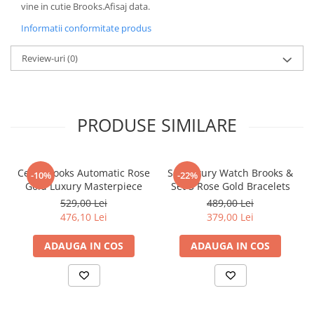
vine in cutie Brooks.Afisaj data.
Informatii conformitate produs
Review-uri
(0)
PRODUSE SIMILARE
Ceas Brooks Automatic Rose
Set Luxury Watch Brooks &
-10%
-22%
Gold Luxury Masterpiece
Set 3 Rose Gold Bracelets
529,00 Lei
489,00 Lei
476,10 Lei
379,00 Lei
ADAUGA IN COS
ADAUGA IN COS