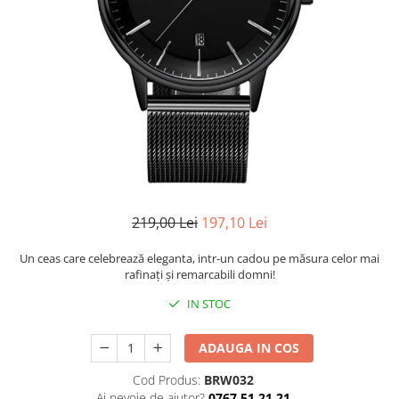
CERCEI
CEASURI DAMA
219,00 Lei
197,10 Lei
Un ceas care celebrează eleganta, intr-un cadou pe măsura celor mai
rafinaţi şi remarcabili domni!
IN STOC
ADAUGA IN COS
Cod Produs:
BRW032
Ai nevoie de ajutor?
0767 51 21 21