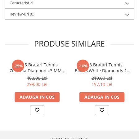
Caracteristici
Review-uri
(0)
PRODUSE SIMILARE
Set 5 Bratari Tennis
Set 3 Bratari Tennis
-25%
-10%
Zirconia Diamonds 3 MM /
Black&White Diamonds 19
19.5 CM
CM
400,00 Lei
219,00 Lei
299,00 Lei
197,10 Lei
ADAUGA IN COS
ADAUGA IN COS