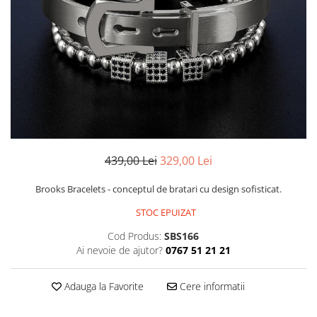
CERCEI
CEASURI DAMA
439,00 Lei
329,00 Lei
Brooks Bracelets - conceptul de bratari cu design sofisticat.
STOC EPUIZAT
Cod Produs:
SBS166
Ai nevoie de ajutor?
0767 51 21 21
Adauga la Favorite
Cere informatii