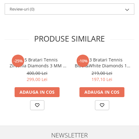
Review-uri
(0)
PRODUSE SIMILARE
Set 5 Bratari Tennis
Set 3 Bratari Tennis
-25%
-10%
Zirconia Diamonds 3 MM /
Black&White Diamonds 19
19.5 CM
CM
400,00 Lei
219,00 Lei
299,00 Lei
197,10 Lei
ADAUGA IN COS
ADAUGA IN COS
NEWSLETTER