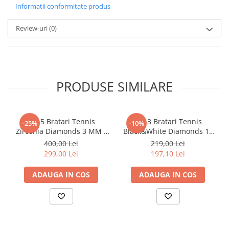
Informatii conformitate produs
Review-uri
(0)
PRODUSE SIMILARE
Set 5 Bratari Tennis
Set 3 Bratari Tennis
-25%
-10%
Zirconia Diamonds 3 MM /
Black&White Diamonds 19
19.5 CM
CM
400,00 Lei
219,00 Lei
299,00 Lei
197,10 Lei
ADAUGA IN COS
ADAUGA IN COS