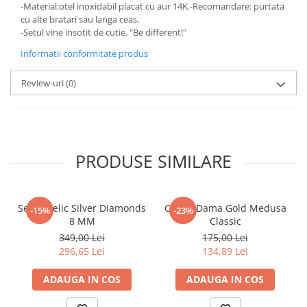
-Material:otel inoxidabil placat cu aur 14K.-Recomandare: purtata
cu alte bratari sau langa ceas.
-Setul vine insotit de cutie. "Be different!"
Informatii conformitate produs
Review-uri
(0)
PRODUSE SIMILARE
Set Angelic Silver Diamonds
Cercei Dama Gold Medusa
-15%
-23%
8 MM
Classic
349,00 Lei
175,00 Lei
296,65 Lei
134,89 Lei
ADAUGA IN COS
ADAUGA IN COS