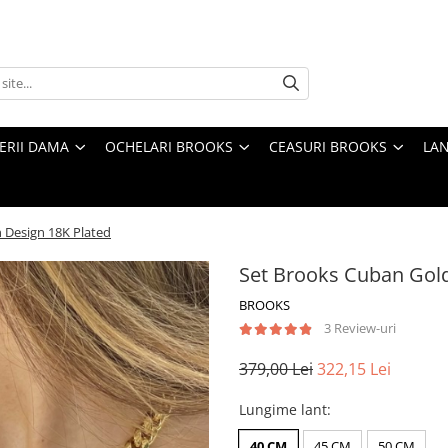
TERII DAMA
OCHELARI BROOKS
CEASURI BROOKS
LAN
Design 18K Plated
Set Brooks Cuban Gol
BROOKS
3 Review-uri
379,00 Lei
322,15 Lei
Lungime lant
:
40 CM
45 CM
50 CM