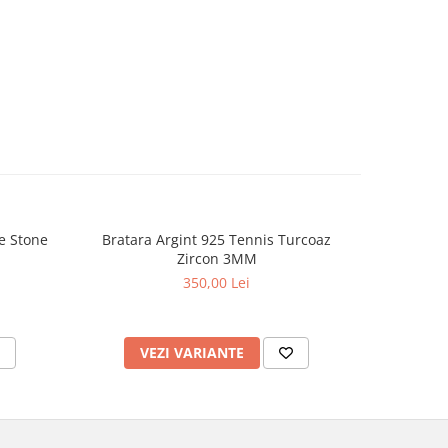
e Stone
Bratara Argint 925 Tennis Turcoaz
Inel Dama
Zircon 3MM
350,00 Lei
VEZI VARIANTE
V