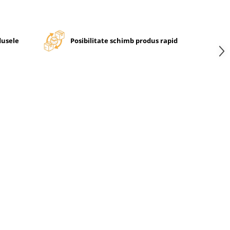
dusele
Posibilitate schimb produs rapid