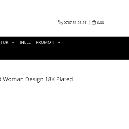
0767 51 21 21
0,00
TURI
INELE
PROMOTII
d Woman Design 18K Plated