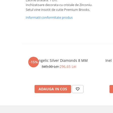
Inchizatoare decorata cu cristale de Zirconiu.
Setul vine insotit de cutie Premium Brooks.
Informatii conformitate produs
Set Angelic Silver Diamonds 8 MM
Inel
-15%
349,00 Lei
296,65 Lei
ADAUGA IN COS