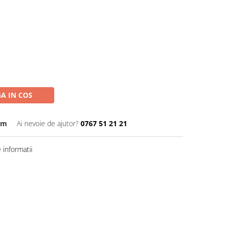
A IN COS
cm
Ai nevoie de ajutor?
0767 51 21 21
informatii