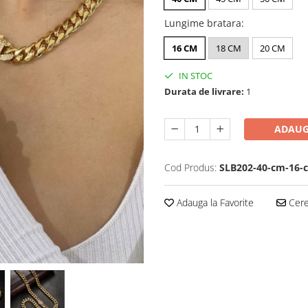
Lungime bratara
:
16 CM
18 CM
20 CM
IN STOC
Durata de livrare:
1
ADAUG
Cod Produs:
SLB202-40-cm-16-
Adauga la Favorite
Cere 