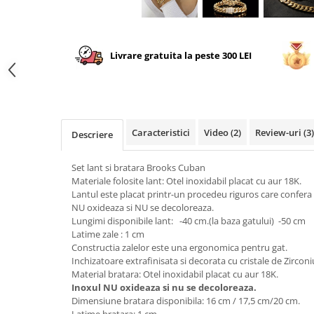
Livrare gratuita la peste 300 LEI
Caracteristici
Video
(2)
Review-uri
(3)
Descriere
Set lant si bratara Brooks Cuban
Materiale folosite lant: Otel inoxidabil placat cu aur 18K.
Lantul este placat printr-un procedeu riguros care confera b
NU oxideaza si NU se decoloreaza.
Lungimi disponibile lant: -40 cm.(la baza gatului) -50 cm
Latime zale : 1 cm
Constructia zalelor este una ergonomica pentru gat.
Inchizatoare extrafinisata si decorata cu cristale de Zirconi
Material bratara: Otel inoxidabil placat cu aur 18K.
Inoxul NU oxideaza si nu se decoloreaza.
Dimensiune bratara disponibila: 16 cm / 17,5 cm/20 cm.
Latime bratara: 1 cm.