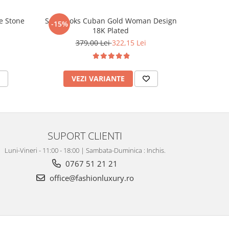
e Stone
Set Brooks Cuban Gold Woman Design
Bratara
-15%
18K Plated
379,00 Lei
322,15 Lei
VEZI VARIANTE
V
SUPORT CLIENTI
Luni-Vineri - 11:00 - 18:00 | Sambata-Duminica : Inchis.
0767 51 21 21
office@fashionluxury.ro