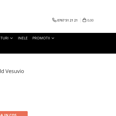
0767 51 21 21
0,00
TURI
INELE
PROMOTII
old Vesuvio
A IN COS