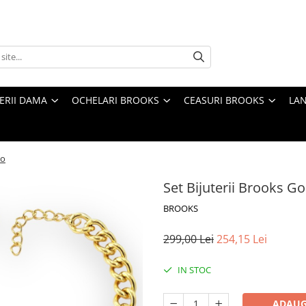
TERII DAMA
OCHELARI BROOKS
CEASURI BROOKS
LAN
io
Set Bijuterii Brooks G
BROOKS
299,00 Lei
254,15 Lei
IN STOC
ADAUG