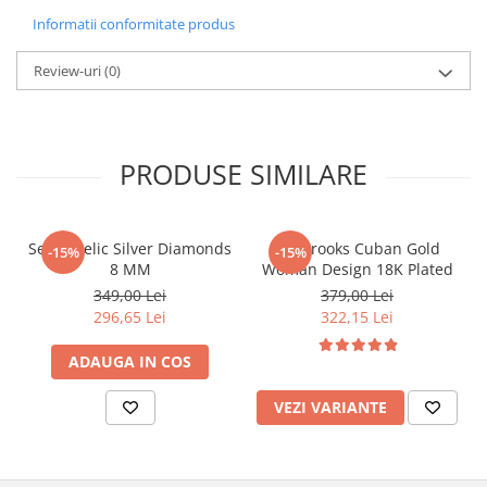
Informatii conformitate produs
Review-uri
(0)
PRODUSE SIMILARE
Set Angelic Silver Diamonds
Set Brooks Cuban Gold
-15%
-15%
8 MM
Woman Design 18K Plated
349,00 Lei
379,00 Lei
296,65 Lei
322,15 Lei
ADAUGA IN COS
VEZI VARIANTE