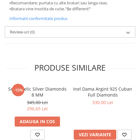
⦁Recomandare: purtata cu alte bratari sau langa ceas.
⦁Bratara vine insotita de cutie."Be different!"
Informatii conformitate produs
Review-uri
(0)
PRODUSE SIMILARE
Set Angelic Silver Diamonds
Inel Dama Argint 925 Cuban
-15%
8 MM
Full Diamonds
349,00 Lei
330,00 Lei
296,65 Lei
ADAUGA IN COS
VEZI VARIANTE