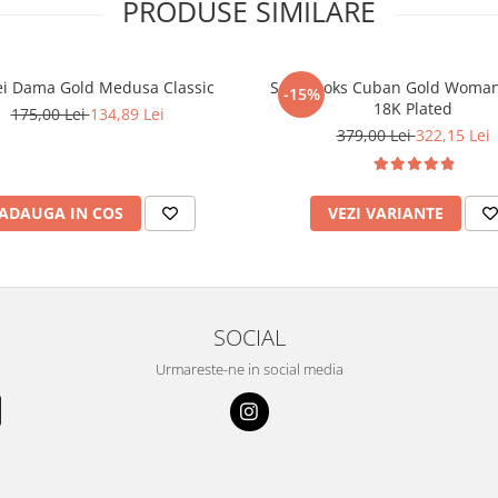
PRODUSE SIMILARE
ei Dama Gold Medusa Classic
Set Brooks Cuban Gold Woman
-15%
18K Plated
175,00 Lei
134,89 Lei
379,00 Lei
322,15 Lei
ADAUGA IN COS
VEZI VARIANTE
SOCIAL
Urmareste-ne in social media