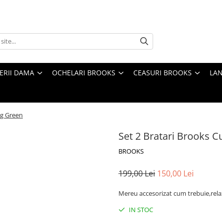
TERII DAMA
OCHELARI BROOKS
CEASURI BROOKS
LAN
ng Green
Set 2 Bratari Brooks C
BROOKS
199,00 Lei
150,00 Lei
Mereu accesorizat cum trebuie,relax
IN STOC