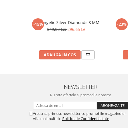
Set Angelic Silver Diamonds 8 MM
Cerc
-15%
-23%
349,00 Lei
296,65 Lei
ADAUGA IN COS
NEWSLETTER
Nu rata ofertele si promotiile noastre
Vreau sa primesc newsletter cu promotiile magazinului.
Afla mai multe in
Politica de Confidentialitate