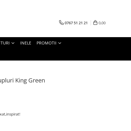
0767 51 21 21
0,00
TURI
INELE
PROMOTII
upluri King Green
at,inspirat!