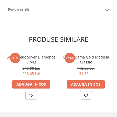
Review-uri
(0)
PRODUSE SIMILARE
Set Angelic Silver Diamonds
Cercei Dama Gold Medusa
-15%
-23%
8 MM
Classic
349,00 Lei
175,00 Lei
296,65 Lei
134,89 Lei
ADAUGA IN COS
ADAUGA IN COS