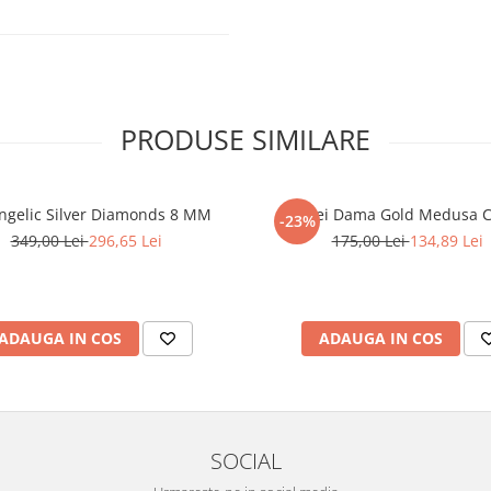
PRODUSE SIMILARE
ngelic Silver Diamonds 8 MM
Cercei Dama Gold Medusa C
-23%
349,00 Lei
296,65 Lei
175,00 Lei
134,89 Lei
ADAUGA IN COS
ADAUGA IN COS
SOCIAL