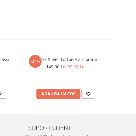
lassic
Brooks Silver Tortoise Zirconium
Inel Dama
-34%
149,00 Lei
99,00 Lei
ADAUGA IN COS
V
SUPORT CLIENTI