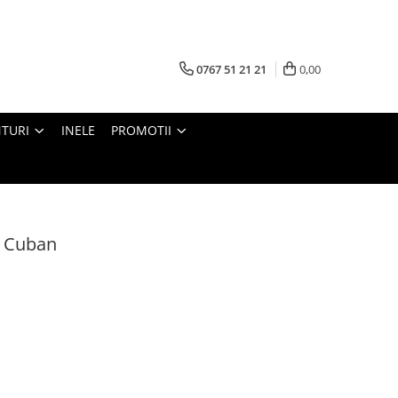
0767 51 21 21
0,00
TURI
INELE
PROMOTII
y Cuban