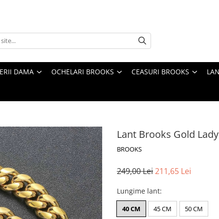
TERII DAMA
OCHELARI BROOKS
CEASURI BROOKS
LAN
Lant Brooks Gold Lad
BROOKS
249,00 Lei
211,65 Lei
Lungime lant
:
40 CM
45 CM
50 CM